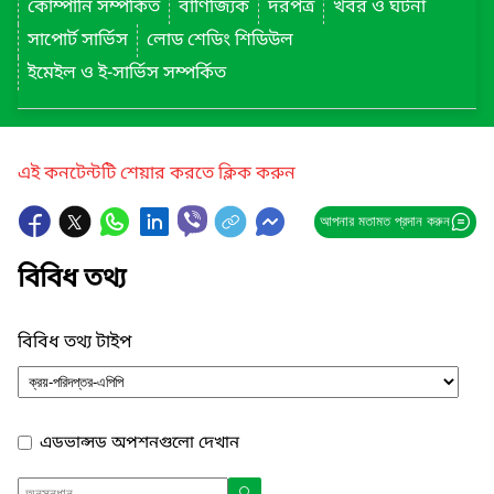
কোম্পানি সম্পর্কিত
বাণিজ্যিক
দরপত্র
খবর ও ঘটনা
সাপোর্ট সার্ভিস
লোড শেডিং শিডিউল
ইমেইল ও ই-সার্ভিস সম্পর্কিত
এই কনটেন্টটি শেয়ার করতে ক্লিক করুন
আপনার মতামত প্রদান করুন
বিবিধ তথ্য
বিবিধ তথ্য টাইপ
এডভান্সড অপশনগুলো দেখান