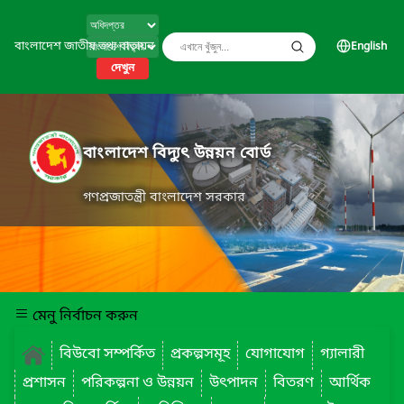
বাংলাদেশ জাতীয় তথ্য বাতায়ন
English
দেখুন
বাংলাদেশ বিদ্যুৎ উন্নয়ন বোর্ড
গণপ্রজাতন্ত্রী বাংলাদেশ সরকার
মেনু নির্বাচন করুন
বিউবো সম্পর্কিত
প্রকল্পসমূহ
যোগাযোগ
গ্যালারী
প্রশাসন
পরিকল্পনা ও উন্নয়ন
উৎপাদন
বিতরণ
আর্থিক