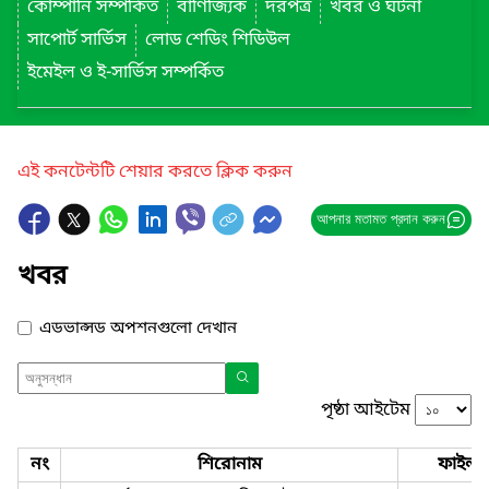
কোম্পানি সম্পর্কিত
বাণিজ্যিক
দরপত্র
খবর ও ঘটনা
সাপোর্ট সার্ভিস
লোড শেডিং শিডিউল
ইমেইল ও ই-সার্ভিস সম্পর্কিত
এই কনটেন্টটি শেয়ার করতে ক্লিক করুন
আপনার মতামত প্রদান করুন
খবর
এডভান্সড অপশনগুলো দেখান
পৃষ্ঠা আইটেম
নং
শিরোনাম
ফাইল