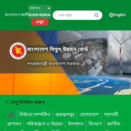
বাংলাদেশ জাতীয় তথ্য বাতায়ন
English
দেখুন
বাংলাদেশ বিদ্যুৎ উন্নয়ন বোর্ড
গণপ্রজাতন্ত্রী বাংলাদেশ সরকার
মেনু নির্বাচন করুন
বিউবো সম্পর্কিত
প্রকল্পসমূহ
যোগাযোগ
গ্যালারী
প্রশাসন
পরিকল্পনা ও উন্নয়ন
উৎপাদন
বিতরণ
আর্থিক