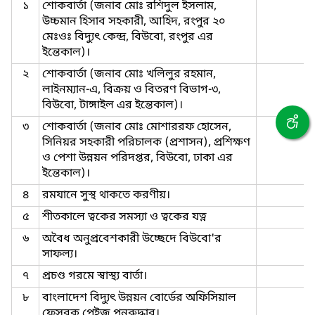
১
শোকবার্তা (জনাব মোঃ রশিদুল ইসলাম,
উচ্চমান হিসাব সহকারী, আহিদ, রংপুর ২০
মেঃওঃ বিদ্যুৎ কেন্দ্র, বিউবো, রংপুর এর
ইন্তেকাল)।
২
শোকবার্তা (জনাব মোঃ খলিলুর রহমান,
লাইনম্যান-এ, বিক্রয় ও বিতরণ বিভাগ-৩,
বিউবো, টাঙ্গাইল এর ইন্তেকাল)।
৩
শোকবার্তা (জনাব মোঃ মোশাররফ হোসেন,
সিনিয়র সহকারী পরিচালক (প্রশাসন), প্রশিক্ষণ
ও পেশা উন্নয়ন পরিদপ্তর, বিউবো, ঢাকা এর
ইন্তেকাল)।
৪
রমযানে সুস্থ থাকতে করণীয়।
৫
শীতকালে ত্বকের সমস্যা ও ত্বকের যত্ন
৬
অবৈধ অনুপ্রবেশকারী উচ্ছেদে বিউবো'র
সাফল্য।
৭
প্রচণ্ড গরমে স্বাস্থ্য বার্তা।
৮
বাংলাদেশ বিদ্যুৎ উন্নয়ন বোর্ডের অফিসিয়াল
ফেসবুক পেইজ পুনরুদ্ধার।