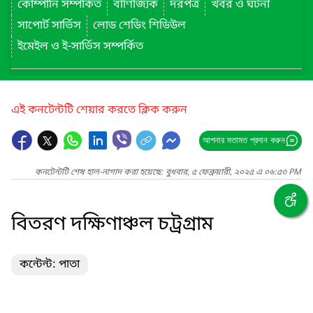
কোম্পানি সম্পর্কিত
বাণিজ্যিক
দরপত্র
খবর ও ঘটনা
সাপোর্ট সার্ভিস
লোড শেডিং শিডিউল
ইমেইল ও ই-সার্ভিস সম্পর্কিত
এই কনটেন্টটি শেয়ার করতে ক্লিক করুন
আপনার মতামত প্রদান করুন
কনটেন্টটি শেষ হাল-নাগাদ করা হয়েছে: বুধবার, ৫ ফেব্রুয়ারী, ২০২৫ এ ০৬:৫৩ PM
বিতরণ দক্ষিণাঞ্চল চট্রগ্রাম
কন্টেন্ট: পাতা