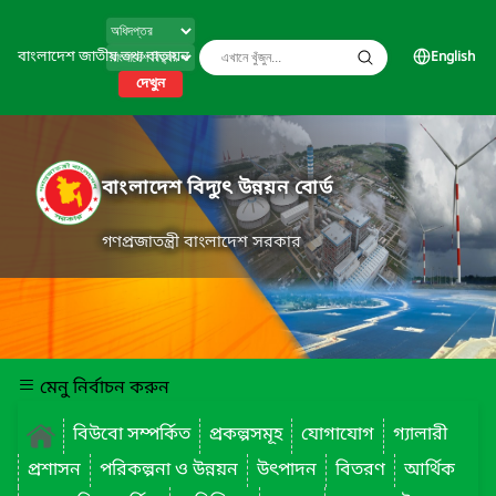
বাংলাদেশ জাতীয় তথ্য বাতায়ন
English
দেখুন
বাংলাদেশ বিদ্যুৎ উন্নয়ন বোর্ড
গণপ্রজাতন্ত্রী বাংলাদেশ সরকার
মেনু নির্বাচন করুন
বিউবো সম্পর্কিত
প্রকল্পসমূহ
যোগাযোগ
গ্যালারী
প্রশাসন
পরিকল্পনা ও উন্নয়ন
উৎপাদন
বিতরণ
আর্থিক