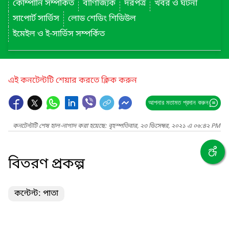
কোম্পানি সম্পর্কিত
বাণিজ্যিক
দরপত্র
খবর ও ঘটনা
সাপোর্ট সার্ভিস
লোড শেডিং শিডিউল
ইমেইল ও ই-সার্ভিস সম্পর্কিত
এই কনটেন্টটি শেয়ার করতে ক্লিক করুন
আপনার মতামত প্রদান করুন
কনটেন্টটি শেষ হাল-নাগাদ করা হয়েছে: বৃহস্পতিবার, ২৩ ডিসেম্বর, ২০২১ এ ০৬:৪২ PM
বিতরণ প্রকল্প
কন্টেন্ট: পাতা