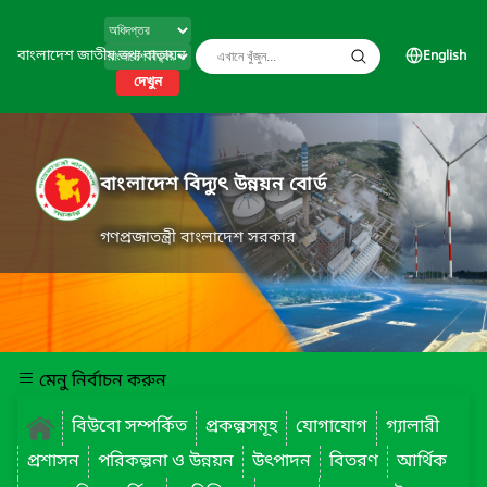
বাংলাদেশ জাতীয় তথ্য বাতায়ন
English
দেখুন
বাংলাদেশ বিদ্যুৎ উন্নয়ন বোর্ড
গণপ্রজাতন্ত্রী বাংলাদেশ সরকার
মেনু নির্বাচন করুন
বিউবো সম্পর্কিত
প্রকল্পসমূহ
যোগাযোগ
গ্যালারী
প্রশাসন
পরিকল্পনা ও উন্নয়ন
উৎপাদন
বিতরণ
আর্থিক