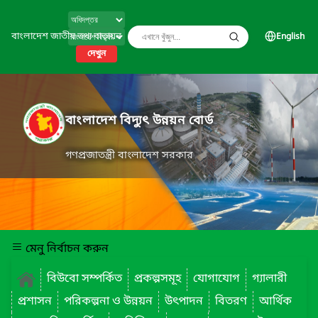
বাংলাদেশ জাতীয় তথ্য বাতায়ন
English
দেখুন
বাংলাদেশ বিদ্যুৎ উন্নয়ন বোর্ড
গণপ্রজাতন্ত্রী বাংলাদেশ সরকার
মেনু নির্বাচন করুন
বিউবো সম্পর্কিত
প্রকল্পসমূহ
যোগাযোগ
গ্যালারী
প্রশাসন
পরিকল্পনা ও উন্নয়ন
উৎপাদন
বিতরণ
আর্থিক