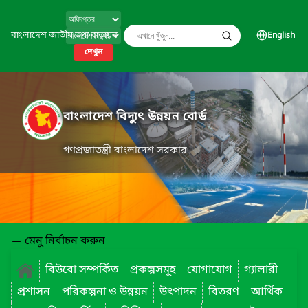
বাংলাদেশ জাতীয় তথ্য বাতায়ন
English
দেখুন
বাংলাদেশ বিদ্যুৎ উন্নয়ন বোর্ড
গণপ্রজাতন্ত্রী বাংলাদেশ সরকার
মেনু নির্বাচন করুন
বিউবো সম্পর্কিত
প্রকল্পসমূহ
যোগাযোগ
গ্যালারী
প্রশাসন
পরিকল্পনা ও উন্নয়ন
উৎপাদন
বিতরণ
আর্থিক