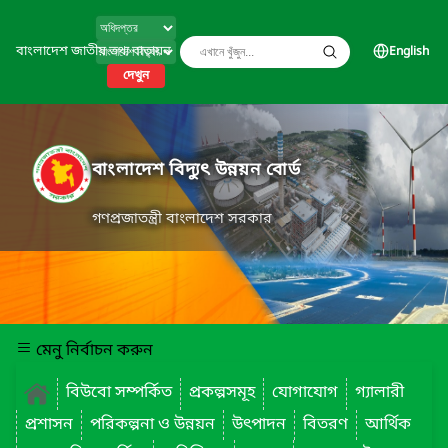
বাংলাদেশ জাতীয় তথ্য বাতায়ন
English
দেখুন
বাংলাদেশ বিদ্যুৎ উন্নয়ন বোর্ড
গণপ্রজাতন্ত্রী বাংলাদেশ সরকার
মেনু নির্বাচন করুন
বিউবো সম্পর্কিত
প্রকল্পসমূহ
যোগাযোগ
গ্যালারী
প্রশাসন
পরিকল্পনা ও উন্নয়ন
উৎপাদন
বিতরণ
আর্থিক