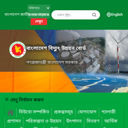
বাংলাদেশ জাতীয় তথ্য বাতায়ন
English
দেখুন
বাংলাদেশ বিদ্যুৎ উন্নয়ন বোর্ড
গণপ্রজাতন্ত্রী বাংলাদেশ সরকার
মেনু নির্বাচন করুন
বিউবো সম্পর্কিত
প্রকল্পসমূহ
যোগাযোগ
গ্যালারী
প্রশাসন
পরিকল্পনা ও উন্নয়ন
উৎপাদন
বিতরণ
আর্থিক