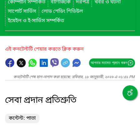
কোম্পানি সম্পর্কিত
বাণিজ্যিক
দরপত্র
খবর ও ঘটনা
সাপোর্ট সার্ভিস
লোড শেডিং শিডিউল
ইমেইল ও ই-সার্ভিস সম্পর্কিত
এই কনটেন্টটি শেয়ার করতে ক্লিক করুন
আপনার মতামত প্রদান করুন
কনটেন্টটি শেষ হাল-নাগাদ করা হয়েছে: রবিবার, ১৮ জানুয়ারী, ২০২৬ এ ০১:৫১ PM
সেবা প্রদান প্রতিশ্রুতি
কন্টেন্ট: পাতা