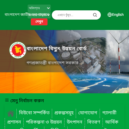
বাংলাদেশ জাতীয় তথ্য বাতায়ন
English
দেখুন
বাংলাদেশ বিদ্যুৎ উন্নয়ন বোর্ড
গণপ্রজাতন্ত্রী বাংলাদেশ সরকার
মেনু নির্বাচন করুন
বিউবো সম্পর্কিত
প্রকল্পসমূহ
যোগাযোগ
গ্যালারী
প্রশাসন
পরিকল্পনা ও উন্নয়ন
উৎপাদন
বিতরণ
আর্থিক