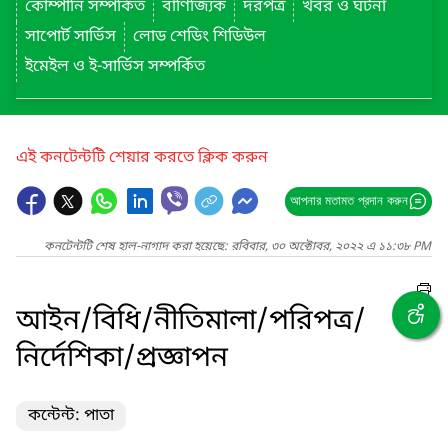
কোম্পানি সম্পর্কিত
বাণিজ্যিক
দরপত্র
খবর ও ঘটনা
সাপোর্ট সার্ভিস
লোড শেডিং শিডিউল
ইমেইল ও ই-সার্ভিস সম্পর্কিত
এই কনটেন্টটি শেয়ার করতে ক্লিক করুন
আপনার মতামত প্রদান করুন
কনটেন্টটি শেষ হাল-নাগাদ করা হয়েছে: রবিবার, ৩০ অক্টোবর, ২০২২ এ ১১:৩৮ PM
আইন/বিধি/নীতিমালা/পরিপত্র/
নির্দেশিকা/প্রজ্ঞাপন
কন্টেন্ট: পাতা